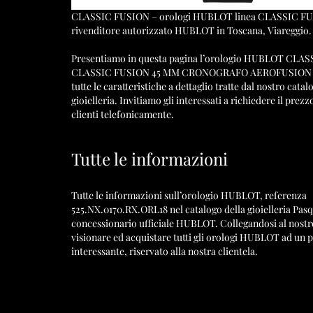
CLASSIC FUSION – orologi HUBLOT linea CLASSIC F
rivenditore autorizzato HUBLOT in Toscana, Viareggio.
Presentiamo in questa pagina l’orologio HUBLOT CLA
CLASSIC FUSION 45 MM CRONOGRAFO AEROFUSION 
tutte le caratteristiche a dettaglio tratte dal nostro catal
gioielleria. Invitiamo gli interessati a richiedere il prezz
clienti telefonicamente.
Tutte le informazioni
Tutte le informazioni sull’orologio HUBLOT, referenza
525.NX.0170.RX.ORL18 nel catalogo della gioielleria Pas
concessionario ufficiale HUBLOT. Collegandosi al nostro
visionare ed acquistare tutti gli orologi HUBLOT ad un 
interessante, riservato alla nostra clientela.