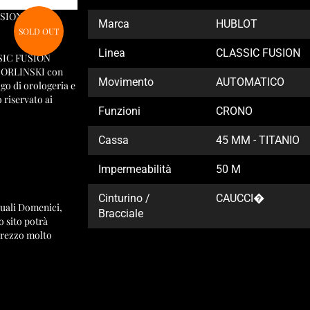
USION –
Marca
HUBLOT
SOLD OUT
Linea
CLASSIC FUSION
SSIC FUSION
ORLINSKI con
Movimento
AUTOMATICO
ogo di orologeria e
o riservato ai
Funzioni
CRONO
Cassa
45 MM - TITANIO
Impermeabilità
50 M
Cinturino /
CAUCCI�
quali Domenici,
Bracciale
 sito potrà
prezzo molto