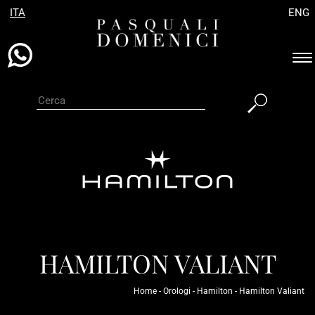
ITA
ENG
Es
ba
di
na
HAMILTON VALIANT
Home
-
Orologi
-
Hamilton
-
Hamilton Valiant