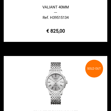
VALIANT 40MM
---
Ref. H39515134
€ 825,00
SOLD OUT