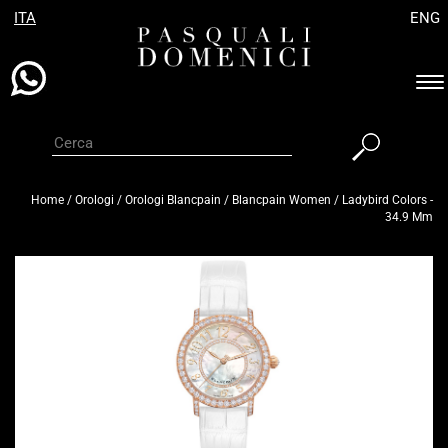
ITA
ENG
Es
ba
di
na
Home
/
Orologi
/
Orologi Blancpain
/
Blancpain Women
/
Ladybird Colors -
34.9 Mm